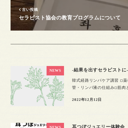
古い投稿
セラピスト協会の教育プログラムについて
-結果を出すセラピストに
NEWS
韓式経路リンパケア講習 ◽︎
管・リンパ液の仕組み◽︎筋肉と
2022年12月12日
耳つぼジュエリー体験会
NEWS