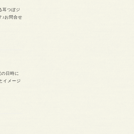
れる耳つぼジ
す♪お問合せ
記の日時に
とイメージ