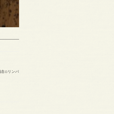
念◽︎リンパ