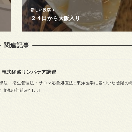
新しい投稿
２４日から大阪入り
関連記事
- 韓式経路リンパケア講習
薬機法・衛生管理法・サロン応急処置法◽︎東洋医学に基づいた陰陽の概
血流の仕組み◽ […]