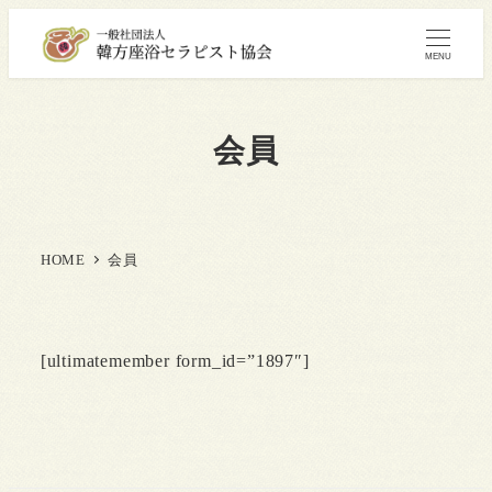
MENU
会員
HOME
会員
[ultimatemember form_id=”1897″]