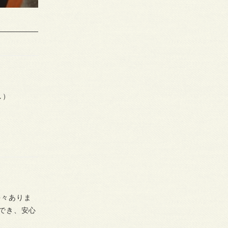
し）
多々ありま
ができ、安心