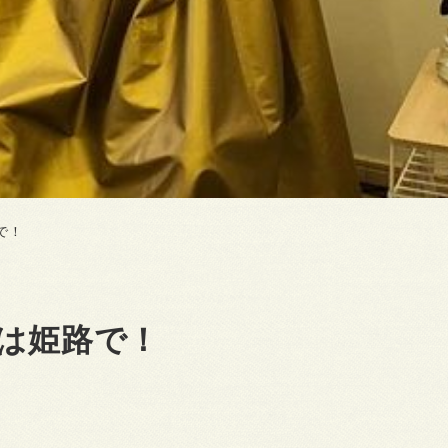
で！
会は姫路で！