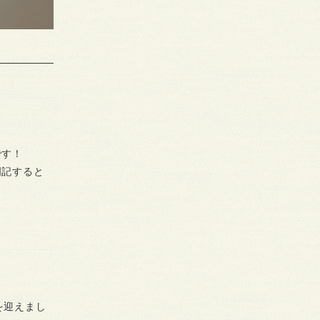
です！
を明記すると
を迎えまし