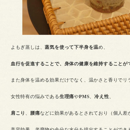
よもぎ蒸しは、
蒸気を使って下半身を温
め、
血行を促進することで、身体の健康を維持することが
また身体を温める効果だけでなく、温かさと香りでリ
女性特有の悩みである
生理痛
や
PMS
、
冷え性
、
肩こり
、
腰痛
などに効果があるとされており（個人差
美容効果、老廃物や余分な水分を排出することができ