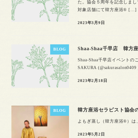
た。協会５周年を記念しまし
対象店舗にて韓方座浴® […]
2023年3月9日
Shaa-Shaa千早店 韓
BLOG
Shaa-Shaa千早店イベン
SAKURA (@sakurasalon0
2023年2月18日
韓方座浴セラピスト協会
BLOG
よもぎ蒸し（韓方座浴®︎）
2023年5月2日