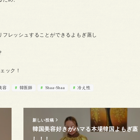
リフレッシュすることができるよもぎ蒸し
？
ェック！
美容
韓医師
Shaa-Shaa
冷え性
新しい投稿
韓国美容好きがハマる本場韓国よもぎ蒸
し！！