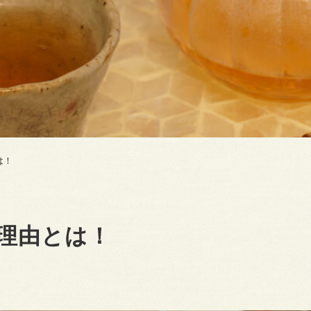
は！
理由とは！