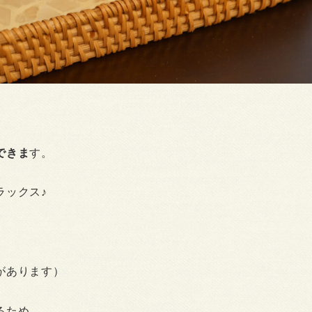
できま
す。
ラックス♪
があります）
るため、