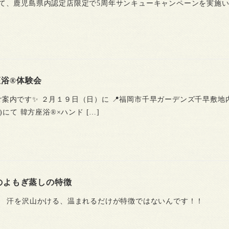
て、鹿児島県内認定店限定で5周年サンキューキャンペーンを実施
方座浴®体験会
トのご案内です✨ ２月１９日（日）に 📍福岡市千早ガーデンズ千早敷地内S
409 )にて 韓方座浴®︎×ハンド […]
のよもぎ蒸しの特徴
は、 汗を沢山かける、温まれるだけが特徴ではないんです！！