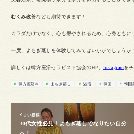
むくみ改
善なども期待できます！
カラダだけでなく、心も癒やされるため、心身ともに
一度、よもぎ蒸しを体験してみてはいかがでしょうか
詳しくは韓方座浴セラピスト協会のHP、
Instagram
をチ
韓方座浴®
よもぎ蒸し
温活
韓国
韓国
古い投稿
30代女性必見！よもぎ蒸しでなりたい自分
へ！